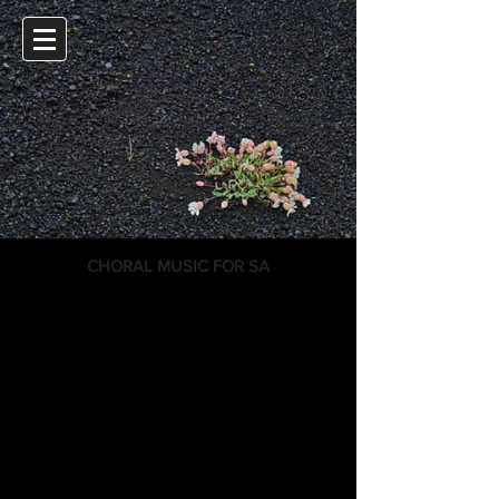
CHORAL MUSIC FOR SA
A SOLIS ORTUS / ENGLASVEIT KOM
ÉG HÖFÐI LÝT Á JÓLANÓTT
HEILL ÞÉR, HAFSINS STJARNA
IN PARADISUM
JÓLAKVÖLD
MÁNASKIN
MORGUNSTJARNAN / LÍFSINS FAÐIR