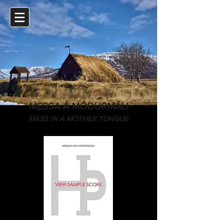
MESSA Á MÓÐURMÁLI
MASS IN A MOTHER TONGUE